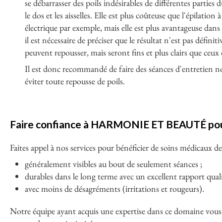
se débarrasser des poils indésirables de différentes partie
le dos et les aisselles. Elle est plus coûteuse que l'épilation à
électrique par exemple, mais elle est plus avantageuse dan
il est nécessaire de préciser que le résultat n'est pas défini
peuvent repousser, mais seront fins et plus clairs que ceux
Il est donc recommandé de faire des séances d'entretien 
éviter toute repousse de poils.
Faire confiance à HARMONIE ET BEAUTÉ pour 
Faites appel à nos services pour bénéficier de soins médicaux d
généralement visibles au bout de seulement séances ;
durables dans le long terme avec un excellent rapport quali
avec moins de désagréments (irritations et rougeurs).
Notre équipe ayant acquis une expertise dans ce domaine vous g