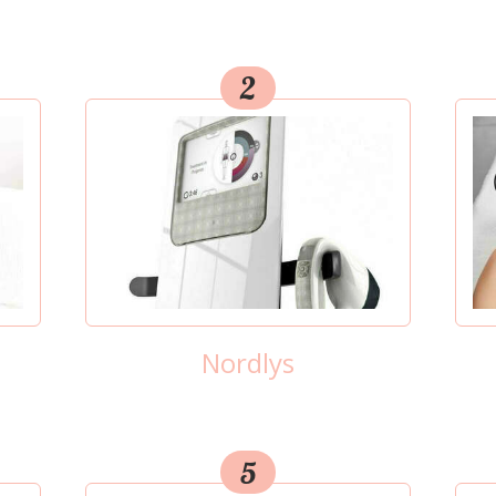
2
Nordlys
5