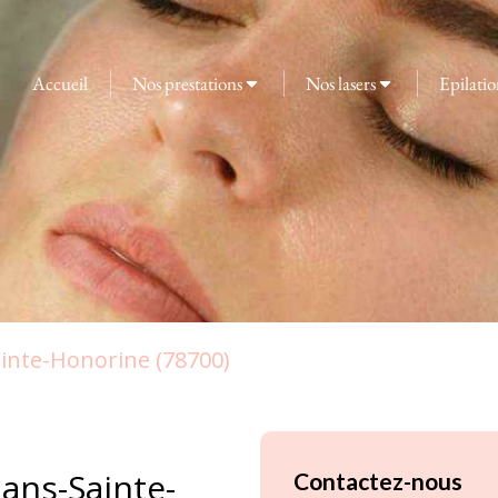
Accueil
Nos prestations
Nos lasers
Epilatio
ainte-Honorine (78700)
lans-Sainte-
Contactez-nous