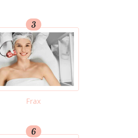
3
Frax
6