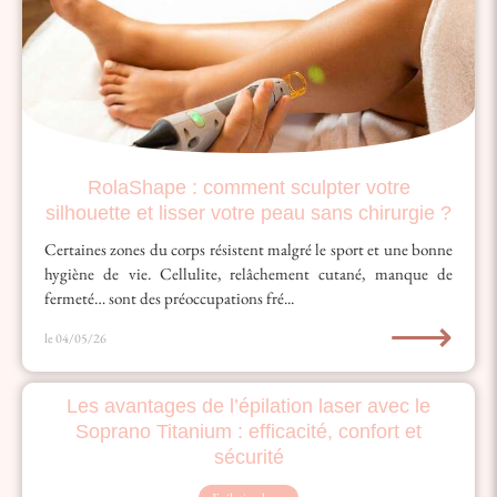
RolaShape : comment sculpter votre
silhouette et lisser votre peau sans chirurgie ?
Certaines zones du corps résistent malgré le sport et une bonne
hygiène de vie. Cellulite, relâchement cutané, manque de
fermeté… sont des préoccupations fré...
⟶
le 04/05/26
Les avantages de l’épilation laser avec le
Soprano Titanium : efficacité, confort et
sécurité