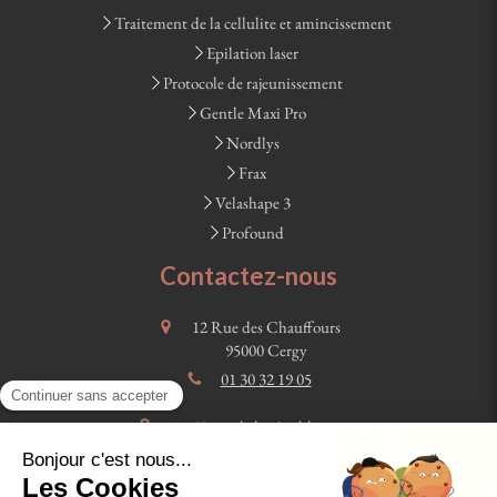
Traitement de la cellulite et amincissement
Epilation laser
Protocole de rajeunissement
Gentle Maxi Pro
Nordlys
Frax
Velashape 3
Profound
Contactez-nous
12 Rue des Chauffours
95000
Cergy
01 30 32 19 05
58 rue de la république
78100
Saint Germain en Laye
06 61 26 89 21