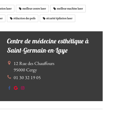
ation laser
meilleur centre laser
meilleur machine laser
ser
réduction des poils
sécurité épilation laser
Centre de médecine esthétique à
Saint-Germain-en-Laye
12 Rue des Chauffours
95000
Cergy
01 30 32 19 05