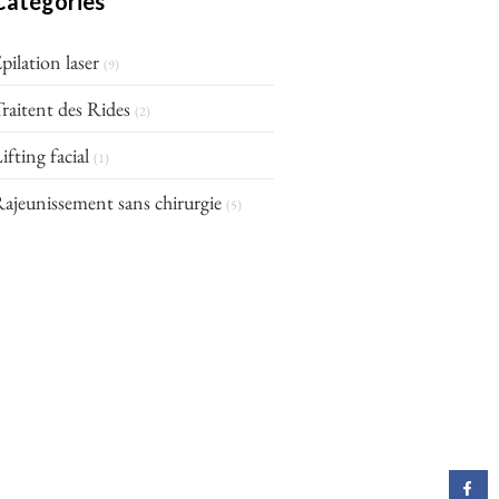
Catégories
pilation laser
(9)
raitent des Rides
(2)
ifting facial
(1)
ajeunissement sans chirurgie
(5)