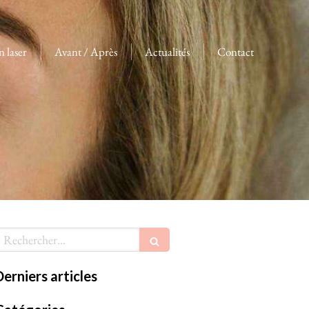
n laser
Avant / Après
Actualités
Contact
echercher
Derniers articles