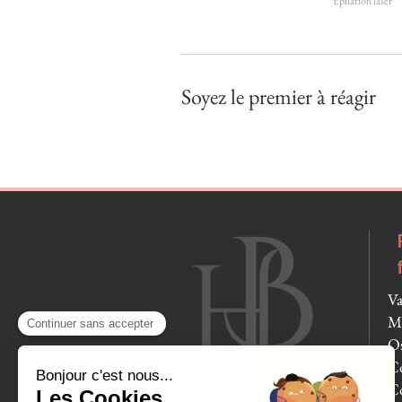
Epilation laser
Soyez le premier à réagir
Va
Mo
Os
Co
Co