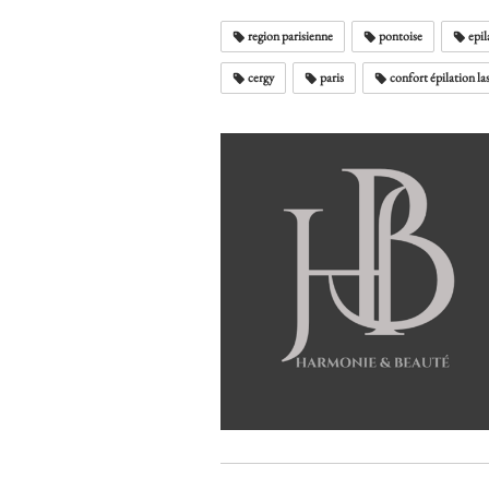
region parisienne
pontoise
epil
cergy
paris
confort épilation la