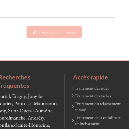
Laisser un commentaire
Recherches
Accès rapide
fréquentes
Traitement des rides
uréal, Éragny, Jouy-le-
Traitement des tâches
utier, Pontoise, Maurecourt,
Traitement du relâchement
cutané
ny, Saint-Ouen-l'Aumône,
urdimanche, Andrésy,
Traitement de la cellulite et
amincissement
nflans-Sainte-Honorine,