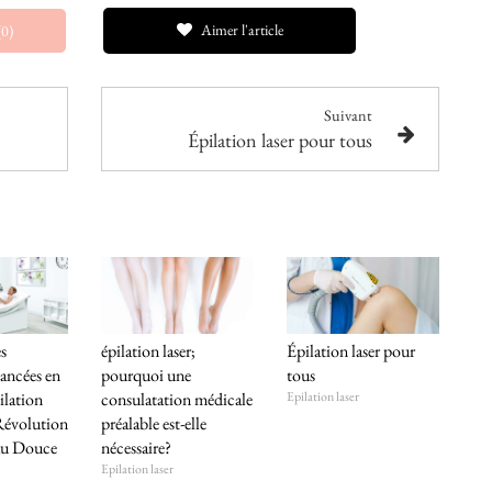
Aimer l'article
(0)
Suivant
Épilation laser pour tous
s
épilation laser;
Épilation laser pour
ancées en
pourquoi une
tous
ilation
consulatation médicale
Epilation laser
Révolution
préalable est-elle
au Douce
nécessaire?
Epilation laser