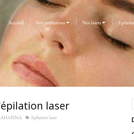
Accueil
Nos prestations
Nos lasers
Epilatio
'épilation laser
R
d MAHANNA
Epilation laser