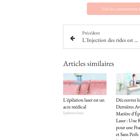
Lire les commentaires 
Précédent
L'Injection des rides est un acte médical, évitez les "injecteuses" qui se multiplient sur les réseaux sociaux
Articles similaires
L'épilation laser est un
Découvrez le
acte médical
Dernières Av
Epilation laser
Matière d'Ép
Laser : Une 
pour une Pe
et Sans Poils