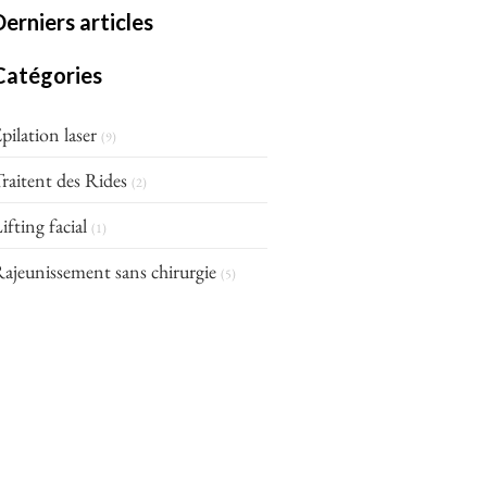
Derniers articles
Catégories
pilation laser
(9)
raitent des Rides
(2)
ifting facial
(1)
ajeunissement sans chirurgie
(5)