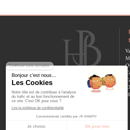
Va
Mo
Os
Co
Co
Ch
M