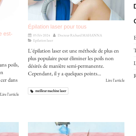
Épilation laser pour tous
e est-
05 Fév 2024
Docteur Richard MAHANNA
E
Epilation laser
T
L'épilation laser est une méthode de plus en
plus populaire pour éliminer les poils non
L
ans poils,
désirés de manière semi-permanente.
on
Cependant, il y a quelques points...
R
ncer dans
Lire l'article
meilleur machine laser
Lire l'article