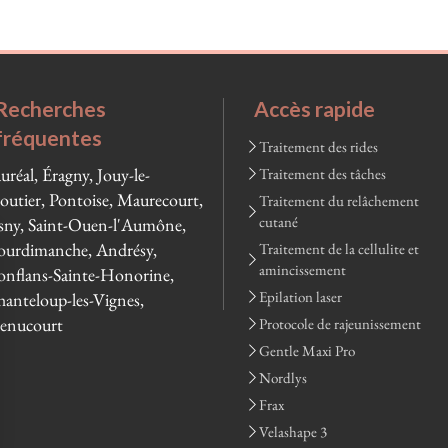
Recherches
Accès rapide
fréquentes
Traitement des rides
uréal, Éragny, Jouy-le-
Traitement des tâches
utier, Pontoise, Maurecourt,
Traitement du relâchement
cutané
ny, Saint-Ouen-l'Aumône,
urdimanche, Andrésy,
Traitement de la cellulite et
amincissement
nflans-Sainte-Honorine,
Epilation laser
anteloup-les-Vignes,
enucourt
Protocole de rajeunissement
Gentle Maxi Pro
Nordlys
Frax
Velashape 3