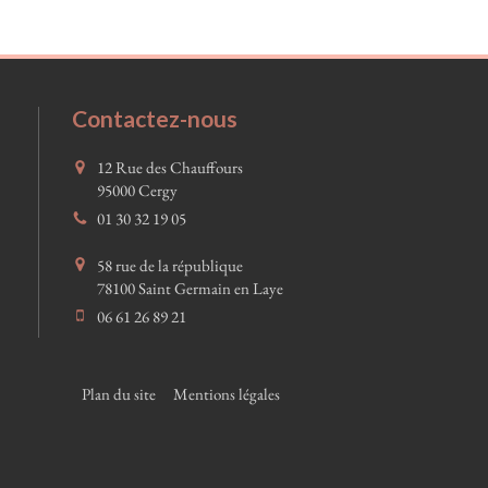
Contactez-nous
12 Rue des Chauffours
95000
Cergy
01 30 32 19 05
58 rue de la république
78100
Saint Germain en Laye
06 61 26 89 21
Plan du site
Mentions légales