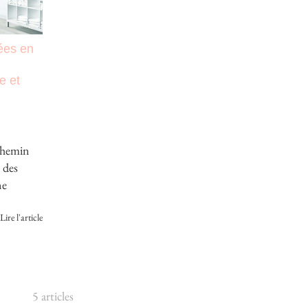
ées en
e et
 chemin
 des
ne
Lire l'article
5 articles