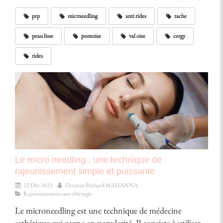
prp
micrneedling
anti rides
tache
peau lisse
pontoise
val oise
cergy
rides
Le micro needling , une technique de
rajeunissement simple et puissante
22 Déc 2023
Docteur Richard MAHANNA
Rajeunissement sans chirurgie
Le microneedling est une technique de médecine
esthétique qui gagne en popularité. Il consiste à utiliser