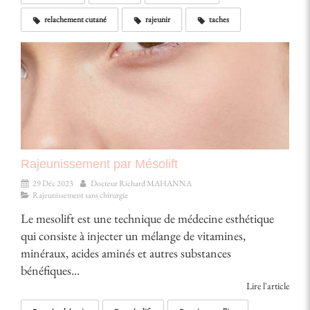
relachement cutané
rajeunir
taches
Rajeunissement par Mésolift
29 Déc 2023
Docteur Richard MAHANNA
Rajeunissement sans chirurgie
Le mesolift est une technique de médecine esthétique
qui consiste à injecter un mélange de vitamines,
minéraux, acides aminés et autres substances
bénéfiques...
Lire l'article