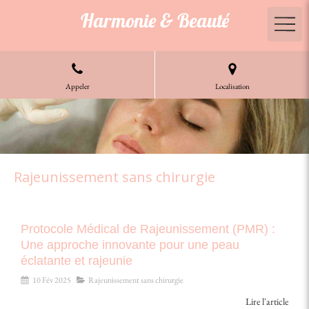
Harmonie & Beauté
Appeler
Localisation
Rajeunissement sans chirurgie
Protocole Médical de Rajeunissement (PMR) :
Une approche innovante pour une peau
éclatante et rajeunie
10 Fév 2025
Rajeunissement sans chirurgie
Lire l'article