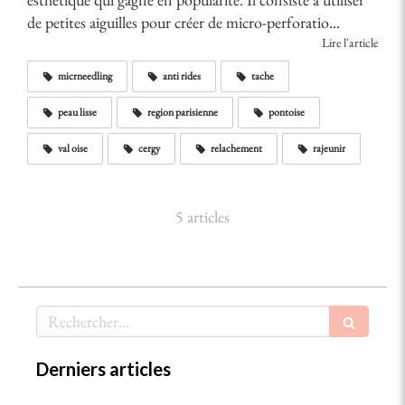
de petites aiguilles pour créer de micro-perforatio...
Lire l'article
micrneedling
anti rides
tache
peau lisse
region parisienne
pontoise
val oise
cergy
relachement
rajeunir
5 articles
Rechercher
Derniers articles