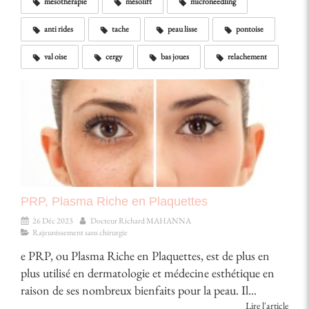
mésothérapie
mésolift
microneedling
anti rides
tache
peau lisse
pontoise
val oise
cergy
bas joues
relachement
PRP, Plasma Riche en Plaquettes
26 Déc 2023
Docteur Richard MAHANNA
Rajeunissement sans chirurgie
e PRP, ou Plasma Riche en Plaquettes, est de plus en
plus utilisé en dermatologie et médecine esthétique en
raison de ses nombreux bienfaits pour la peau. Il...
Lire l'article