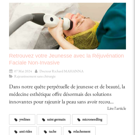
Retrouvez votre Jeunesse avec la Réjuvénation
Faciale Non-Invasive
07 Mai 2024
Docteur Richard MAHANNA
Rajeunissement sans chirurgie
Dans notre quête perpétuelle de jeunesse et de beauté, la
médecine esthétique offre désormais des solutions
innovantes pour rajeunir la peau sans avoir recou...
Lire l'article
yvelines
saint germain
microneedling
anti rides
tache
relachement