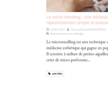
Le micro needling , une techniq
rajeunissement simple et puiss
22 Déc 2023
Docteur Richard MAHANNA
Rajeunissement sans chirurgie
Le microneedling est une technique 
médecine esthétique qui gagne en pop
Il consiste à utiliser de petites aiguill
créer de micro-perforatio...
anti rides