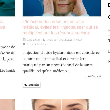
la
L'Injection des rides est un acte
ive
médical, évitez les "injecteuses" qui se
E
multiplient sur les réseaux sociaux
T
22 Jan 2024
Docteur Richard MAHANNA
Traitent des Rides
sse et de
L
l'injection d'acide hyaluronique est considérée
désormais
comme un acte médical et devrait être
r la peau
R
pratiquée par un professionnel de la santé
qualifié, tel qu'un médecin ...
Lire l'article
Lire l'article
anti rides