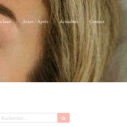
n laser
Avant / Après
Actualités
Contact
echercher