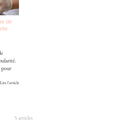
ue de
ante
de
ularité.
es pour
Lire l'article
5 articles