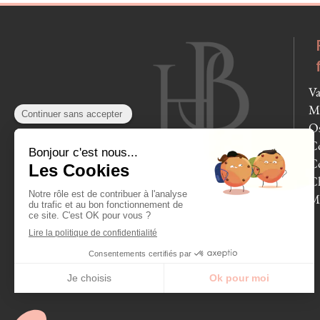
Va
Mo
Os
Co
Co
Ch
M