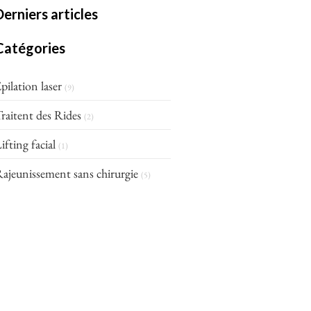
Derniers articles
Catégories
pilation laser
(9)
raitent des Rides
(2)
ifting facial
(1)
ajeunissement sans chirurgie
(5)