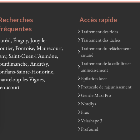
Recherches
Accès rapide
fréquentes
Traitement des rides
uréal, Éragny, Jouy-le-
Traitement des tâches
utier, Pontoise, Maurecourt,
Traitement du relâchement
cutané
ny, Saint-Ouen-l'Aumône,
urdimanche, Andrésy,
Traitement de la cellulite et
amincissement
nflans-Sainte-Honorine,
Epilation laser
anteloup-les-Vignes,
enucourt
Protocole de rajeunissement
Gentle Maxi Pro
Nordlys
Frax
Velashape 3
Profound