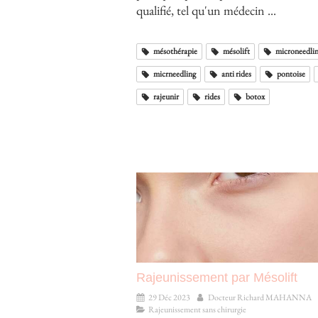
qualifié, tel qu'un médecin ...
mésothérapie
mésolift
microneedli
micrneedling
anti rides
pontoise
rajeunir
rides
botox
Rajeunissement par Mésolift
29 Déc 2023
Docteur Richard MAHANNA
Rajeunissement sans chirurgie