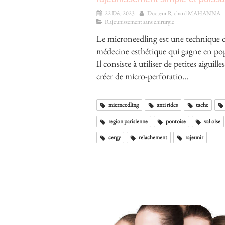
22 Déc 2023
Docteur Richard MAHANNA
Rajeunissement sans chirurgie
Le microneedling est une technique 
médecine esthétique qui gagne en pop
Il consiste à utiliser de petites aiguill
créer de micro-perforatio...
micrneedling
anti rides
tache
region parisienne
pontoise
val oise
cergy
relachement
rajeunir