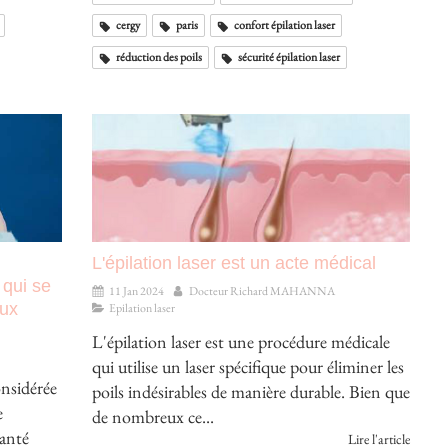
cergy
paris
confort épilation laser
réduction des poils
sécurité épilation laser
L'épilation laser est un acte médical
 qui se
11 Jan 2024
Docteur Richard MAHANNA
aux
Epilation laser
L'épilation laser est une procédure médicale
qui utilise un laser spécifique pour éliminer les
onsidérée
poils indésirables de manière durable. Bien que
e
de nombreux ce...
santé
Lire l'article