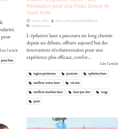
Révolution pour une Peau Douce et
Sans Poils
13 Déc 2023
Docteur Richard MAHANNA
de
Epilation laser
ularité.
L'épilation laser a parcouru un long chemin
es pour
depuis ses débuts, offrant aujourd'hui des
innovations révolutionnaires pour une
Lire l'article
expérience plus efficace, confor...
peau lisse
Lire l'article
region parisienne
pontoise
epilation laser
meilleur centre laser
val oise
meilleur machine laser
laser pas cher
cergy
paris