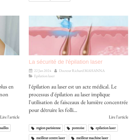
La sécurité de l'épilation laser
22 Jan 2024
Docteur Richard MAHANNA
Epilation laser
plus en
l'épilation au laser est un acte médical. Le
s non
processus d'épilation au laser implique
l'utilisation de faisceaux de lumière concentrée
pour détruire les folli...
Lire l'article
Lire l'article
sailles
region parisienne
pontoise
epilation laser
meilleur centre laser
meilleur machine laser