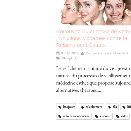
Retrouvez la Jeunesse de Votre
: Solutions Modernes contre le
Relâchement Cutané
09 Déc 2023
Docteur Richard MAHANNA
Lifting facial
Le relâchement cutané du visage est u
naturel du processus de vieillissement
médecine esthétique propose aujourd
alternatives thérapeu...
bas joues
relachement
fils
lif
relachement cutané
rajeunir
rides