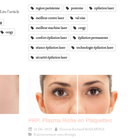
region parisienne
pontoise
epilation laser
Lire l'article
meilleur centre laser
val oise
ng
meilleur machine laser
cergy
cergy
confort épilation laser
épilation permanente
séance épilation laser
technologie épilation laser
sécurité épilation laser
PRP, Plasma Riche en Plaquettes
26 Déc 2023
Docteur Richard MAHANNA
Rajeunissement sans chirurgie