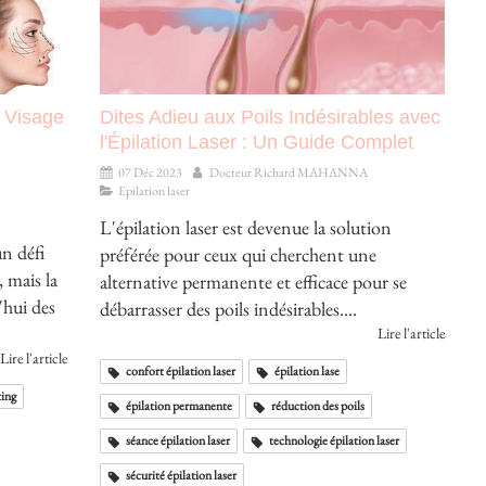
 Visage
Dites Adieu aux Poils Indésirables avec
l'Épilation Laser : Un Guide Complet
07 Déc 2023
Docteur Richard MAHANNA
Epilation laser
L'épilation laser est devenue la solution
n défi
préférée pour ceux qui cherchent une
, mais la
alternative permanente et efficace pour se
'hui des
débarrasser des poils indésirables....
Lire l'article
Lire l'article
confort épilation laser
épilation lase
ting
épilation permanente
réduction des poils
séance épilation laser
technologie épilation laser
sécurité épilation laser