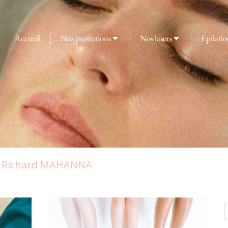
Accueil
Nos prestations
Nos lasers
Epilatio
ur Richard MAHANNA
R