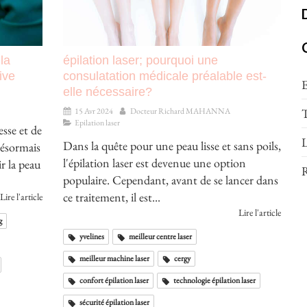
la
épilation laser; pourquoi une
ive
consulatation médicale préalable est-
E
elle nécessaire?
T
15 Avr 2024
Docteur Richard MAHANNA
Epilation laser
sse et de
L
Dans la quête pour une peau lisse et sans poils,
désormais
l'épilation laser est devenue une option
r la peau
R
populaire. Cependant, avant de se lancer dans
ce traitement, il est...
Lire l'article
Lire l'article
g
yvelines
meilleur centre laser
meilleur machine laser
cergy
confort épilation laser
technologie épilation laser
sécurité épilation laser