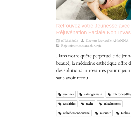
Retrouvez votre Jeunesse avec 
Réjuvénation Faciale Non-Invas
07 Mai 2024
Docteur Richard MAHANNA
Rajeunissement sans chirurgie
Dans notre quête perpétuelle de jeune
beauté, la médecine esthétique offre 
des solutions innovantes pour rajeuni
sans avoir recou...
yvelines
saint germain
microneedlin
anti rides
tache
relachement
relachement cutané
rajeunir
taches