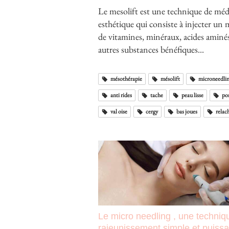
Le mesolift est une technique de mé
esthétique qui consiste à injecter un
de vitamines, minéraux, acides aminés
autres substances bénéfiques...
mésothérapie
mésolift
microneedli
anti rides
tache
peau lisse
po
val oise
cergy
bas joues
relac
Le micro needling , une techniq
rajeunissement simple et puiss