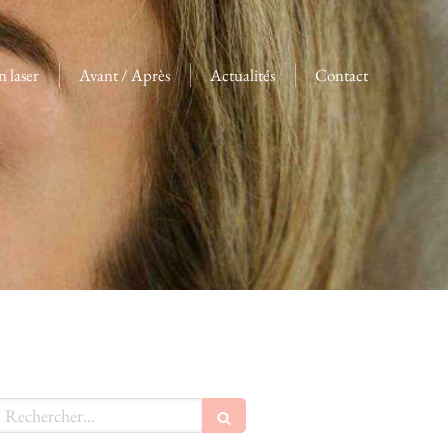
n laser
Avant / Après
Actualités
Contact
echercher