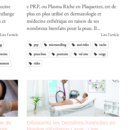
decine
e PRP, ou Plasma Riche en Plaquettes, est de
 mélange
plus en plus utilisé en dermatologie et
 et
médecine esthétique en raison de ses
nombreux bienfaits pour la peau. Il...
Lire l'article
Lire l'article
ng
prp
micrneedling
anti rides
tache
ntoise
peau lisse
pontoise
val oise
cergy
hement
rides
ue de
Découvrez les Dernières Avancées en
ante
Matière d'Épilation Laser : Une