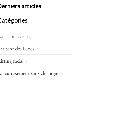
Derniers articles
Catégories
pilation laser
(9)
raitent des Rides
(2)
ifting facial
(1)
ajeunissement sans chirurgie
(5)