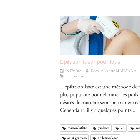
Épilation laser pour tous
05 Fév 2024
Docteur Richard MAHANNA
Epilation laser
L'épilation laser est une méthode de 
plus populaire pour éliminer les poil
désirés de manière semi-permanente.
Cependant, il y a quelques points...
maison lafitte
yvelines
78
ver
saint germain
epilation laser