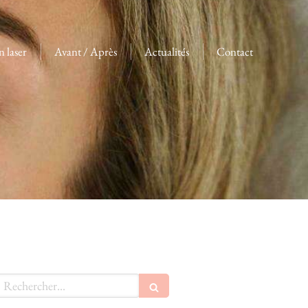
n laser
Avant / Après
Actualités
Contact
echercher