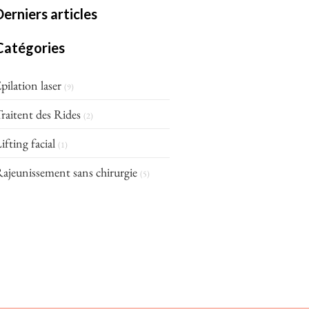
Derniers articles
Catégories
pilation laser
(9)
raitent des Rides
(2)
ifting facial
(1)
ajeunissement sans chirurgie
(5)