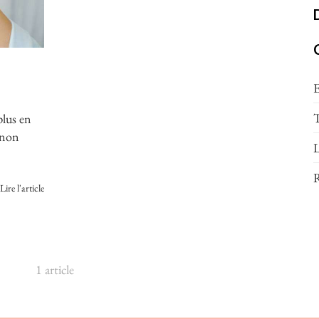
E
T
plus en
s non
L
R
Lire l'article
1 article