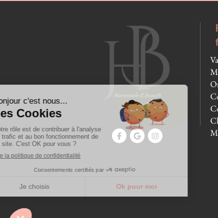
Va
Mo
Os
Co
Co
Ch
M