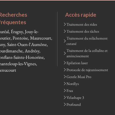
Recherches
Accès rapide
fréquentes
Traitement des rides
uréal, Éragny, Jouy-le-
Traitement des tâches
utier, Pontoise, Maurecourt,
Traitement du relâchement
cutané
ny, Saint-Ouen-l'Aumône,
urdimanche, Andrésy,
Traitement de la cellulite et
amincissement
nflans-Sainte-Honorine,
Epilation laser
anteloup-les-Vignes,
enucourt
Protocole de rajeunissement
Gentle Maxi Pro
Nordlys
Frax
Velashape 3
Profound