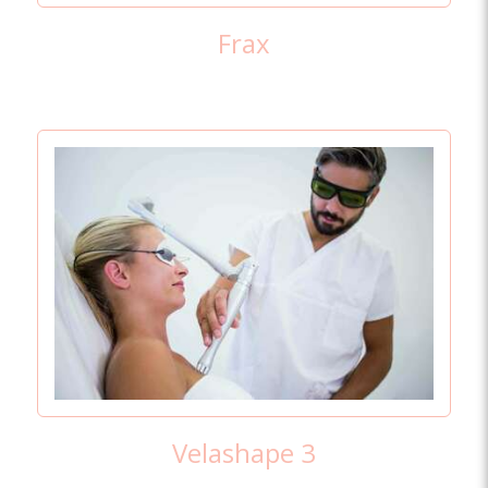
Frax
Velashape 3