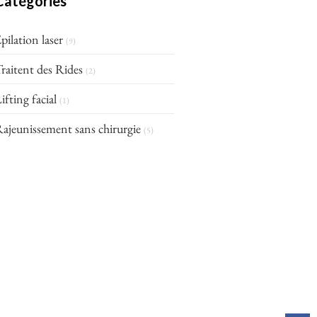
Catégories
pilation laser
(9)
raitent des Rides
(2)
ifting facial
(1)
ajeunissement sans chirurgie
(5)