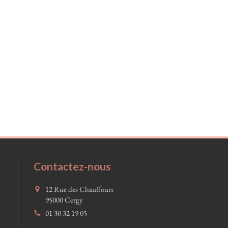
Contactez-nous
12 Rue des Chauffours
95000
Cergy
01 30 32 19 05