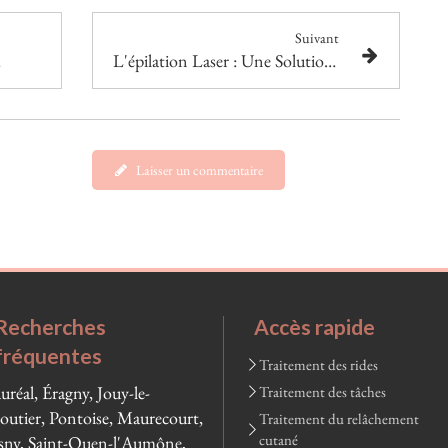
Suivant
ser
L'épilation Laser : Une Solution Permanente et Efficace
Laisser un commentaire
Recherches
Accès rapide
fréquentes
Traitement des rides
uréal, Éragny, Jouy-le-
Traitement des tâches
utier, Pontoise, Maurecourt,
Traitement du relâchement
cutané
ny, Saint-Ouen-l'Aumône,