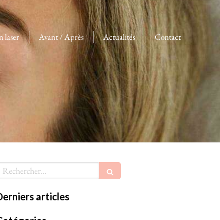
n laser
Avant / Après
Actualités
Contact
echercher
Derniers articles