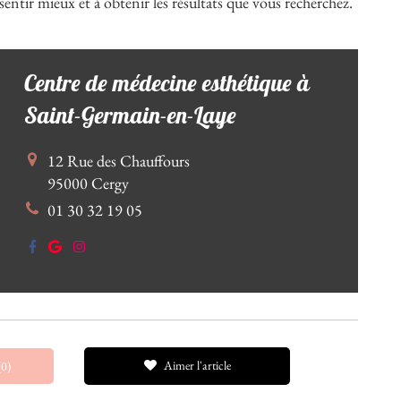
entir mieux et à obtenir les résultats que vous recherchez.
Centre de médecine esthétique à
Saint-Germain-en-Laye
12 Rue des Chauffours
95000
Cergy
01 30 32 19 05
Aimer l'article
(0)