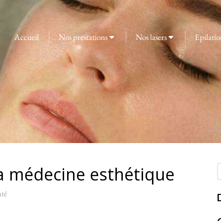
Accueil
Nos prestations
Nos lasers
Epilatio
a médecine esthétique
R
té