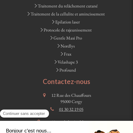
Traitement du relâchement cutané
Traitement de la cellulite et amincissement
Epilation laser
Protocole de rajeunissement
Gentle Maxi Pro
Nordlys
Frax
Velashape 3
Profound
Contactez-nous
12 Rue des Chauffours
95000
Cergy
01 30 32 19 05
58 rue de la république
78100
Saint Germain en Laye